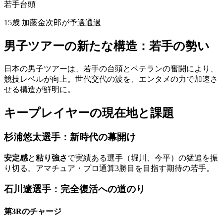
若手台頭
15歳 加藤金次郎が予選通過
男子ツアーの新たな構造：若手の勢い
日本の男子ツアーは、若手の台頭とベテランの奮闘により、
競技レベルが向上。世代交代の波を、エンタメの力で加速さ
せる構造が鮮明に。
キープレイヤーの現在地と課題
杉浦悠太選手：新時代の幕開け
安定感
と
粘り強さ
で実績ある選手（堀川、今平）の猛追を振
り切る。アマチュア・プロ通算3勝目を目指す期待の若手。
石川遼選手：完全復活への道のり
第3Rのチャージ