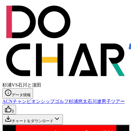
杉浦VS石川と濵田
データ情報
ACNチャンピオンシップ
ゴルフ
杉浦悠太
石川遼
男子ツアー
0
チャートをダウンロード