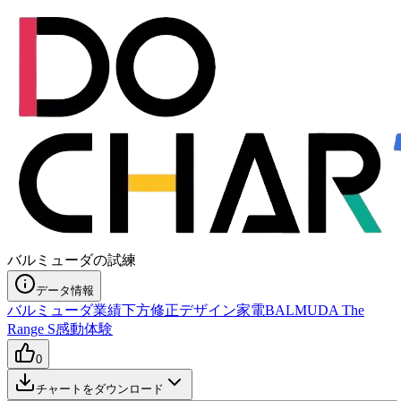
バルミューダの試練
データ情報
バルミューダ
業績下方修正
デザイン家電
BALMUDA The
Range S
感動体験
0
チャートをダウンロード