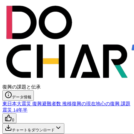
復興の課題と伝承
データ情報
東日本大震災 復興
避難者数 推移
復興の現在地
心の復興 課題
震災 14年半
0
チャートをダウンロード