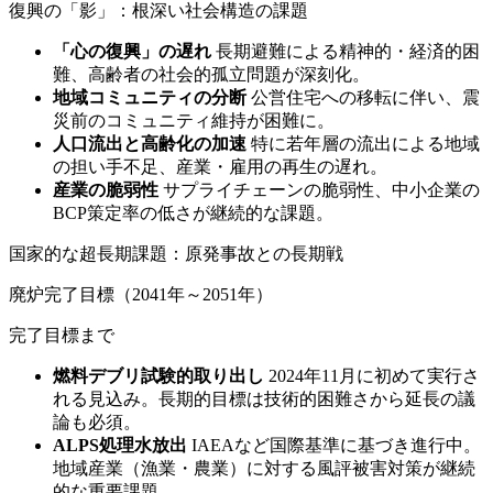
復興の「影」：根深い社会構造の課題
「心の復興」の遅れ
長期避難による精神的・経済的困
難、高齢者の社会的孤立問題が深刻化。
地域コミュニティの分断
公営住宅への移転に伴い、震
災前のコミュニティ維持が困難に。
人口流出と高齢化の加速
特に若年層の流出による地域
の担い手不足、産業・雇用の再生の遅れ。
産業の脆弱性
サプライチェーンの脆弱性、中小企業の
BCP策定率の低さが継続的な課題。
国家的な超長期課題：原発事故との長期戦
廃炉完了目標（2041年～2051年）
完了目標まで
燃料デブリ試験的取り出し
2024年11月に初めて実行さ
れる見込み。長期的目標は技術的困難さから延長の議
論も必須。
ALPS処理水放出
IAEAなど国際基準に基づき進行中。
地域産業（漁業・農業）に対する風評被害対策が継続
的な重要課題。