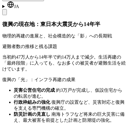
JA
復興の現在地：東日本大震災から14年半
物理的再建の進展と、社会構造的な「影」への長期戦
避難者数の推移と残る課題
当初約47万人から14年半で約14万人まで減少。生活再建の
「最終段階」に入っても、なお多くの被災者が避難生活を続
けています。
復興の「光」：インフラ再建の成果
災害公営住宅の完成
約3万戸が完成し、仮設住宅から
の転居が進む。
行政枠組みの強化
復興庁の設置など、災害対応と復興
を支える専門機構の確立。
防災計画の見直し
南海トラフなど将来の巨大災害に備
え、最大被害を前提とした計画と防潮堤の強化。