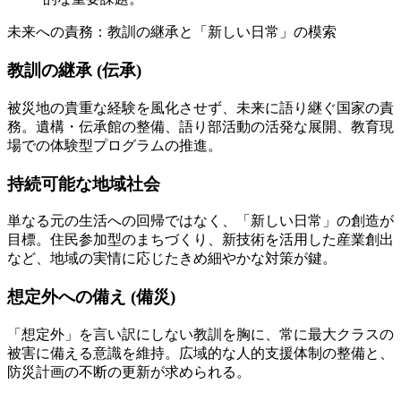
未来への責務：教訓の継承と「新しい日常」の模索
教訓の継承 (伝承)
被災地の貴重な経験を風化させず、未来に語り継ぐ国家の責
務。遺構・伝承館の整備、語り部活動の活発な展開、教育現
場での体験型プログラムの推進。
持続可能な地域社会
単なる元の生活への回帰ではなく、「新しい日常」の創造が
目標。住民参加型のまちづくり、新技術を活用した産業創出
など、地域の実情に応じたきめ細やかな対策が鍵。
想定外への備え (備災)
「想定外」を言い訳にしない教訓を胸に、常に最大クラスの
被害に備える意識を維持。広域的な人的支援体制の整備と、
防災計画の不断の更新が求められる。