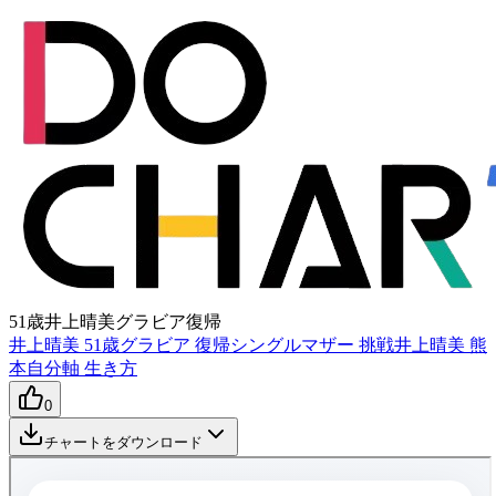
51歳井上晴美グラビア復帰
井上晴美 51歳
グラビア 復帰
シングルマザー 挑戦
井上晴美 熊
本
自分軸 生き方
0
チャートをダウンロード