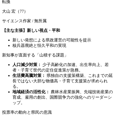
転換
大山 宏（77）
サイエンス作家 / 無所属
【主な主張】新しい視点・平和
新しい発想による県政運営の可能性を提示
核兵器廃絶と恒久平和の実現
新知事が直面する「山積する課題」
人口減少対策：
少子高齢化の加速、出生率向上、若
者・子育て世代の定住促進策が急務。
生活費高騰対策：
県独自の支援策構築、これまでの延
長ではない大胆な物価高・子育て支援策が求められ
る。
地域経済の活性化：
農林水産業振興、先端技術産業の
育成、雇用の創出、国際競争力の強化へのリーダーシ
ップ。
投票率の動向と県民の意識