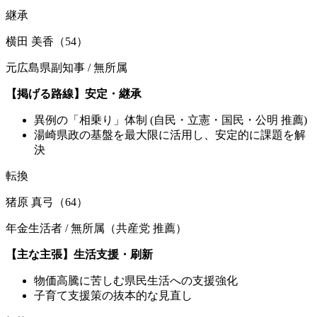
継承
横田 美香（54）
元広島県副知事 / 無所属
【掲げる路線】安定・継承
異例の「相乗り」体制 (自民・立憲・国民・公明 推薦)
湯崎県政の基盤を最大限に活用し、安定的に課題を解
決
転換
猪原 真弓（64）
年金生活者 / 無所属（共産党 推薦）
【主な主張】生活支援・刷新
物価高騰に苦しむ県民生活への支援強化
子育て支援策の抜本的な見直し