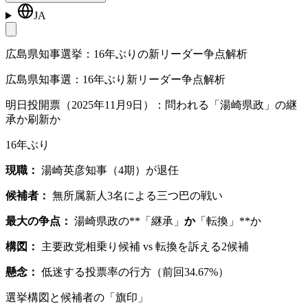
JA
広島県知事選挙：16年ぶりの新リーダー争点解析
広島県知事選：16年ぶり新リーダー争点解析
明日投開票（2025年11月9日）：問われる「湯崎県政」の継
承か刷新か
16年ぶり
現職：
湯崎英彦知事（4期）が退任
候補者：
無所属新人3名による三つ巴の戦い
最大の争点：
湯崎県政の**「継承」
か
「転換」**か
構図：
主要政党相乗り候補 vs 転換を訴える2候補
懸念：
低迷する投票率の行方（前回34.67%）
選挙構図と候補者の「旗印」