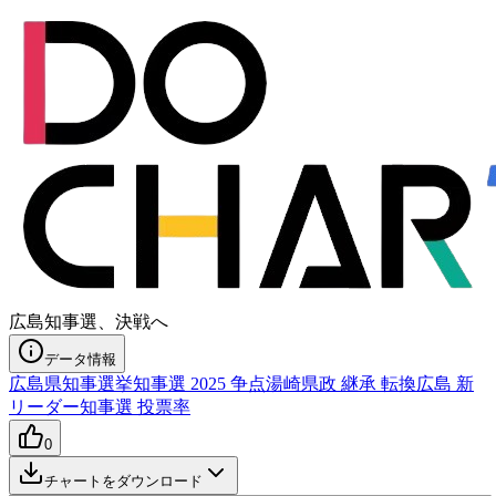
広島知事選、決戦へ
データ情報
広島県知事選挙
知事選 2025 争点
湯崎県政 継承 転換
広島 新
リーダー
知事選 投票率
0
チャートをダウンロード