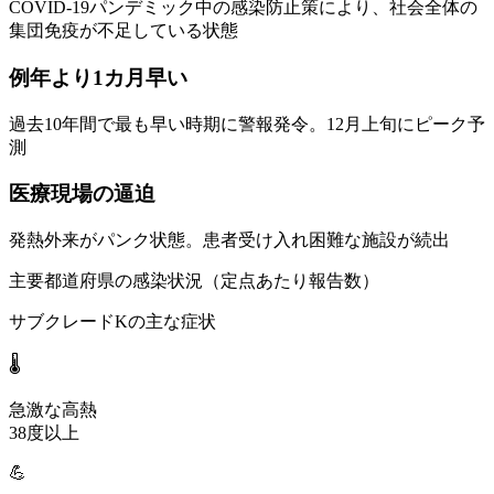
COVID-19パンデミック中の感染防止策により、社会全体の
集団免疫が不足している状態
例年より1カ月早い
過去10年間で最も早い時期に警報発令。12月上旬にピーク予
測
医療現場の逼迫
発熱外来がパンク状態。患者受け入れ困難な施設が続出
主要都道府県の感染状況（定点あたり報告数）
サブクレードKの主な症状
🌡️
急激な高熱
38度以上
💪