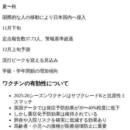
夏〜秋
国際的な人の移動により日本国内へ侵入
11月下旬
定点報告数37.73人、警報基準超過
12月上旬予測
流行ピークを迎える見込み
学級・学年閉鎖の増加傾向
ワクチンの有効性について
2025-26シーズンワクチンはサブクレードKと抗原性ミ
スマッチ
英国データでは発症予防効果が30〜40%程度に低下
しかし重症化予防効果は維持されている
肺炎や入院リスクを確実に低減する効果あり
高齢者・小児への接種が医療崩壊防止に重要