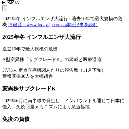
JA
2025年冬 インフルエンザ大流行 - 過去10年で最大規模の危
機
情報源：www.today-jp.com - 詳細記事を読む
2025年冬 インフルエンザ大流行
過去10年で最大規模の危機
A型変異株「サブクレードK」の猛威と医療逼迫
37.73人 定点医療機関あたりの報告数（11月下旬）
警報基準30人を大幅超過
変異株サブクレードK
2025年6月に南半球で発生し、インバウンドを通じて日本に
侵入。免疫回避メカニズムにより急速拡散
免疫の負債