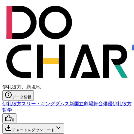
伊礼彼方、新境地
データ情報
伊礼彼方
スリー・キングダムス
新国立劇場
舞台俳優
伊礼彼方
哲学
0
チャートをダウンロード