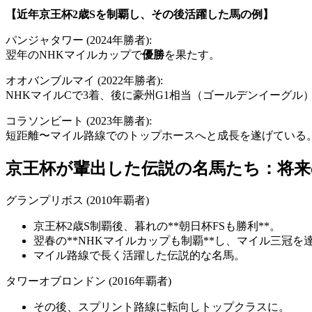
【近年京王杯2歳Sを制覇し、その後活躍した馬の例】
パンジャタワー (2024年勝者):
翌年のNHKマイルカップで
優勝
を果たす。
オオバンブルマイ (2022年勝者):
NHKマイルCで3着、後に豪州G1相当（ゴールデンイーグル
コラソンビート (2023年勝者):
短距離〜マイル路線でのトップホースへと成長を遂げている
京王杯が輩出した伝説の名馬たち：将来
グランプリボス (2010年覇者)
京王杯2歳S制覇後、暮れの**朝日杯FSも勝利**。
翌春の**NHKマイルカップも制覇**し、マイル三冠を
マイル路線で長く活躍した伝説的な名馬。
タワーオブロンドン (2016年覇者)
その後、スプリント路線に転向しトップクラスに。