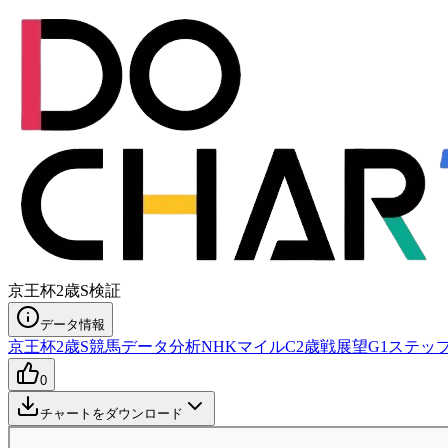
京王杯2歳S検証
データ情報
京王杯2歳S
競馬データ分析
NHKマイルC
2歳戦展望
G1ステッ
0
チャートをダウンロード