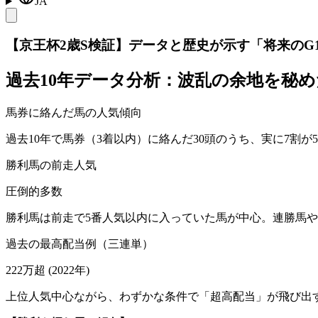
JA
【京王杯2歳S検証】データと歴史が示す「将来のG
過去10年データ分析：波乱の余地を秘
馬券に絡んだ馬の人気傾向
過去10年で馬券（3着以内）に絡んだ30頭のうち、実に7割が
勝利馬の前走人気
圧倒的多数
勝利馬は前走で5番人気以内に入っていた馬が中心。連勝馬
過去の最高配当例（三連単）
222万超 (2022年)
上位人気中心ながら、わずかな条件で「超高配当」が飛び出