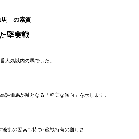
1馬」の素質
めた堅実戦
5番人気以内の馬でした。
や高評価馬が軸となる「堅実な傾向」を示します。
す波乱の要素も持つ2歳戦特有の難しさ。