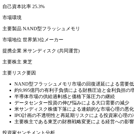
自己資本比率 25.3%
市場環境
主要製品 NAND型フラッシュメモリ
市場地位 世界第3位メーカー
提携企業 米サンディスク (共同運営)
主要株主 東芝
主要リスク要因
NAND型フラッシュメモリ市場の回復遅延による需要
約9,995億円の有利子負債による財務圧迫と金利負担の
半導体市場の供給過剰感と価格下落圧力の継続
データセンター投資の伸び悩みによる大口需要の減少
米サンディスク株価下落による連鎖的な市場心理の悪化
IPO計画の不透明性と再延期リスクによる投資家心理の
主要株主である東芝の財務戦略変更による経営への影響
投資家センチメント分析