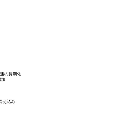
低迷の長期化
増加
冷え込み