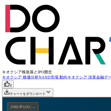
キオクシア株急落とIPO懸念
キオクシア 株価分析
NAND市場 動向
キオクシア 決算
金融デー
0
チャートをダウンロード