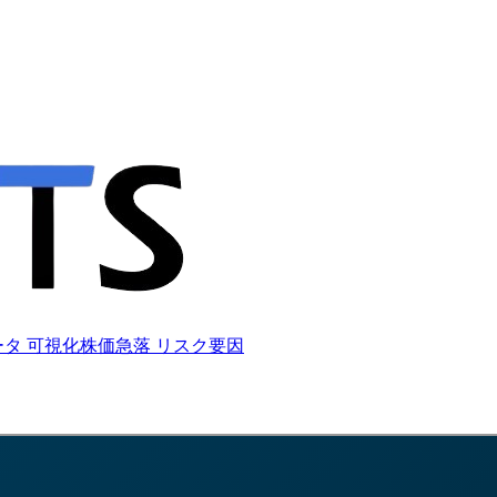
タ 可視化
株価急落 リスク要因