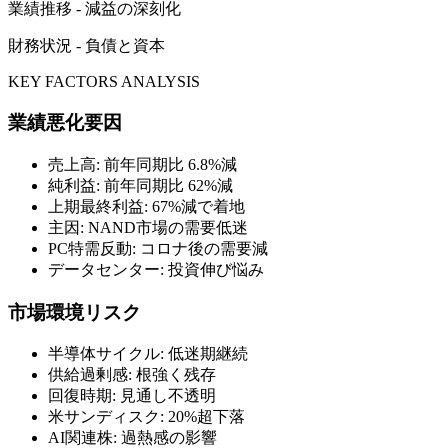
業績推移 - 減益の深刻化
財務状況 - 負債と資本
KEY FACTORS ANALYSIS
業績悪化要因
売上高: 前年同期比 6.8%減
純利益: 前年同期比 62%減
上期最終利益: 67%減で着地
主因: NAND市場の需要低迷
PC特需反動: コロナ後の需要減
データセンター: 投資伸び悩み
市場環境リスク
半導体サイクル: 低迷期継続
供給過剰感: 根強く残存
回復時期: 見通し不透明
米サンディスク: 20%超下落
AI関連株: 過熱感の影響