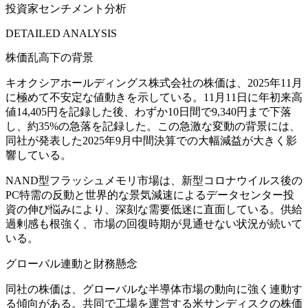
投資家センチメント分析
DETAILED ANALYSIS
株価乱高下の背景
キオクシアホールディングス株式会社の株価は、2025年11月
に極めて不安定な値動きを示している。11月11日に年初来高
値14,405円を記録した後、わずか10日間で9,340円まで下落
し、約35%の急落を記録した。この急激な変動の背景には、
同社が発表した2025年9月中間決算での大幅減益が大きく影
響している。
NAND型フラッシュメモリ市場は、新型コロナウイルス後の
PC特需の反動と世界的な景気減速によるデータセンター投
資の伸び悩みにより、深刻な需要低迷に直面している。供給
過剰感も根強く、市場の回復時期が見通せない状況が続いて
いる。
グローバル連動と財務懸念
同社の株価は、グローバルな半導体市場の動向に強く連動す
る傾向がある。共同で工場を運営する米サンディスクの株価