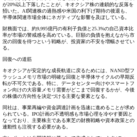
が20%以上下落したことが、キオクシア株の連鎖的な反落を
招いた。AI関連株の過熱感や米国の利下げ期待の後退も、
半導体関連市場全体にネガティブな影響を及ぼしている。
財務面では、約9,995億円の有利子負債と25.3%の自己資本比
率が市場の警戒感を高めている。巨額の負債を抱えながら市
況の回復を待つという戦略が、投資家の不安を増幅させてい
る。
回復への道筋
キオクシアが安定的な成長軌道に戻るためには、NAND型フ
ラッシュメモリ市場の明確な回復と半導体サイクルの早期反
転が不可欠である。特に、データセンター向けやスマートフ
ォン向けの大容量メモリ需要がどこまで回復するかが、今後
の株価の方向性を決定づける主要な要素となる。
同社は、事業再編や資金調達計画を迅速に進めることが求め
られている。IPO計画の不透明感も市場心理を冷やす要因と
なっており、主要株主である東芝の財務戦略や資本政策との
連動性も注視する必要がある。