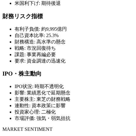
米国利下げ: 期待後退
財務リスク指標
有利子負債: 約9,995億円
自己資本比率: 25.3%
財務構造: 高水準の懸念
戦略: 市況回復待ち
課題: 事業再編必要
要求: 資金調達の迅速化
IPO・株主動向
IPO状況: 時期不透明化
影響: 業績悪化で延期懸念
主要株主: 東芝の財務戦略
連動性: 資本政策に影響
投資家心理: 二極化
市場評価: 強気・弱気拮抗
MARKET SENTIMENT