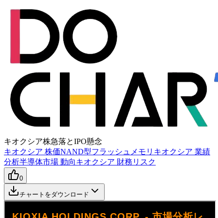
キオクシア株急落とIPO懸念
キオクシア 株価
NAND型フラッシュメモリ
キオクシア 業績
分析
半導体市場 動向
キオクシア 財務リスク
0
チャートをダウンロード