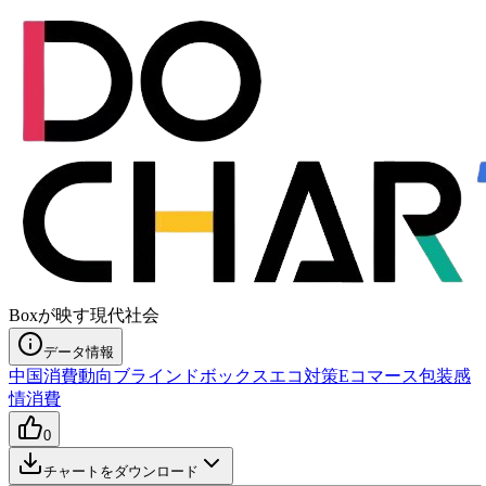
Boxが映す現代社会
データ情報
中国消費動向
ブラインドボックス
エコ対策
Eコマース包装
感
情消費
0
チャートをダウンロード