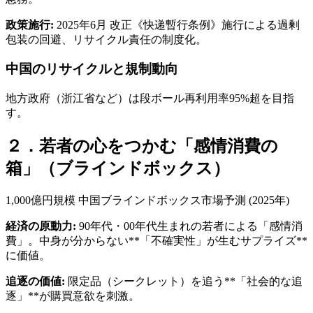
政策施行:
2025年6月 改正《快递暫行条例》施行による過剰
包装の回避、リサイクル責任の制度化。
中国のリサイクルと規制動向
地方政府（浙江省など）は段ボール再利用率95%超を目指
す。
２．若者の心をつかむ「感情消費の
箱」（ブラインドボックス）
1,000億円規模 中国ブラインドボックス市場予測 (2025年)
経済の原動力:
90年代・00年代生まれの若者による「感情消
費」。中身が分からない**「不確実性」が生むサプライズ**
に価値。
追逐の価値:
限定品（シークレット）を追う**「社会的な追
逐」**が購買意欲を刺激。