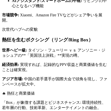
AIアシスタント/スマートホームの中枢:
リビングの中
心となるハブ機能
市場競争:
Xiaomi、Amazon Fire TVなどがシェア争いを展
開。
次世代ハブへの変貌
熱狂を生むボクシング（リング/Ring Box）
世界ヘビー級:
タイソン・フューリー ｖｓ アンソニー・ジ
ョシュアの**「英国頂上決戦」**実現の噂。
経済効果:
実現すれば、記録的なPPV収益と商業価値を生む
ことは確実視。
アジア市場:
中国の若手選手が国際大会で頭角を現し、ファ
ンベースが拡大中。
🔥 熱狂と商業価値
「Box」が象徴する課題とビジネスチャンス: 環境持続性、
若年層の行動、技術革新、エンターテイメントの融合。