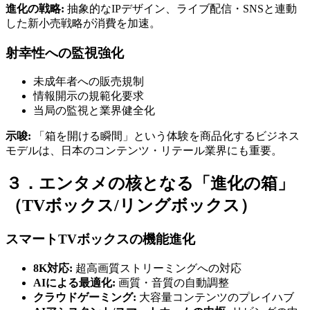
進化の戦略:
抽象的なIPデザイン、ライブ配信・SNSと連動
した新小売戦略が消費を加速。
射幸性への監視強化
未成年者への販売規制
情報開示の規範化要求
当局の監視と業界健全化
示唆:
「箱を開ける瞬間」という体験を商品化するビジネス
モデルは、日本のコンテンツ・リテール業界にも重要。
３．エンタメの核となる「進化の箱」
（TVボックス/リングボックス）
スマートTVボックスの機能進化
8K対応:
超高画質ストリーミングへの対応
AIによる最適化:
画質・音質の自動調整
クラウドゲーミング:
大容量コンテンツのプレイハブ