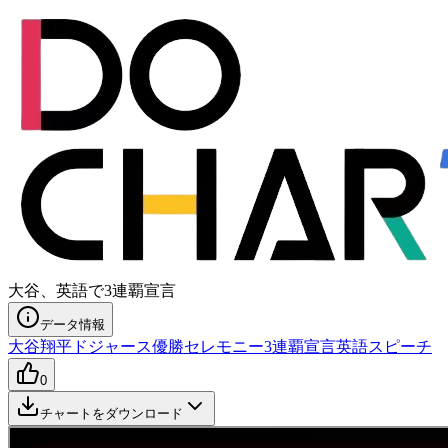
大谷、英語で3連覇宣言
データ情報
大谷翔平
ドジャース
優勝セレモニー
3連覇宣言
英語スピーチ
0
チャートをダウンロード