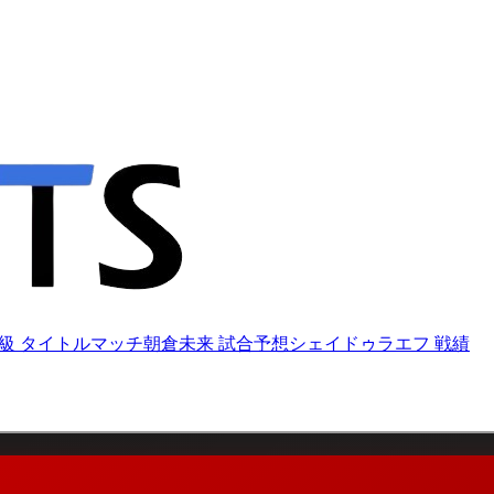
ザー級 タイトルマッチ
朝倉未来 試合予想
シェイドゥラエフ 戦績