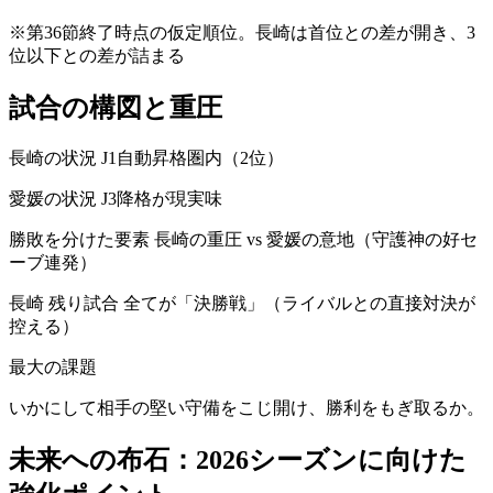
※第36節終了時点の仮定順位。長崎は首位との差が開き、3
位以下との差が詰まる
試合の構図と重圧
長崎の状況 J1自動昇格圏内（2位）
愛媛の状況 J3降格が現実味
勝敗を分けた要素 長崎の重圧 vs 愛媛の意地（守護神の好セ
ーブ連発）
長崎 残り試合 全てが「決勝戦」（ライバルとの直接対決が
控える）
最大の課題
いかにして相手の堅い守備をこじ開け、勝利をもぎ取るか。
未来への布石：2026シーズンに向けた