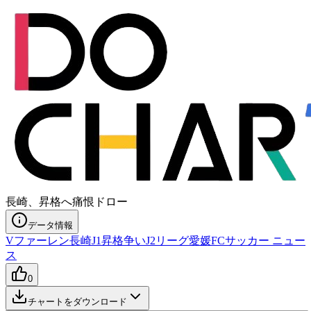
長崎、昇格へ痛恨ドロー
データ情報
Vファーレン長崎
J1昇格争い
J2リーグ
愛媛FC
サッカー ニュー
ス
0
チャートをダウンロード