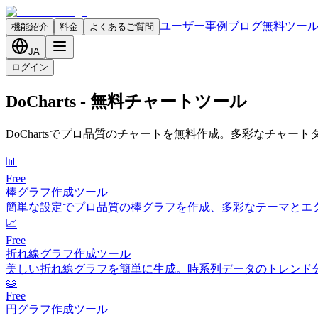
ユーザー事例
ブログ
無料ツー
機能紹介
料金
よくあるご質問
JA
ログイン
DoCharts - 無料チャートツール
DoChartsでプロ品質のチャートを無料作成。多彩なチャ
📊
Free
棒グラフ作成ツール
簡単な設定でプロ品質の棒グラフを作成、多彩なテーマとエ
📈
Free
折れ線グラフ作成ツール
美しい折れ線グラフを簡単に生成。時系列データのトレンド
🥧
Free
円グラフ作成ツール