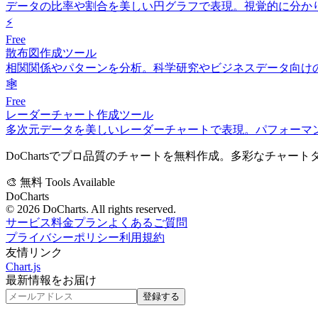
データの比率や割合を美しい円グラフで表現。視覚的に分か
⚡
Free
散布図作成ツール
相関関係やパターンを分析。科学研究やビジネスデータ向け
🕸️
Free
レーダーチャート作成ツール
多次元データを美しいレーダーチャートで表現。パフォーマ
DoChartsでプロ品質のチャートを無料作成。多彩なチャ
🎨
無料
Tools Available
DoCharts
© 2026 DoCharts. All rights reserved.
サービス
料金プラン
よくあるご質問
プライバシーポリシー
利用規約
友情リンク
Chart.js
最新情報をお届け
登録する