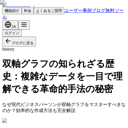
ユーザー事例
ブログ
無料ツー
機能紹介
料金
よくあるご質問
ル
JA
ログイン
ブログに戻る
history
双軸グラフの知られざる歴
史：複雑なデータを一目で理
解できる革命的手法の秘密
なぜ現代ビジネスパーソンが双軸グラフをマスターすべきな
のか？効率的な作成方法も完全解説