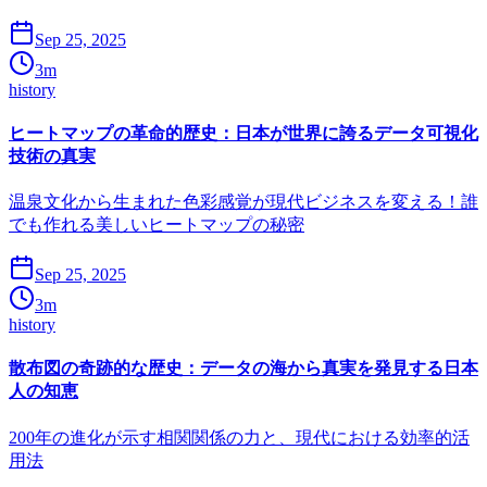
Sep 25, 2025
3
m
history
ヒートマップの革命的歴史：日本が世界に誇るデータ可視化
技術の真実
温泉文化から生まれた色彩感覚が現代ビジネスを変える！誰
でも作れる美しいヒートマップの秘密
Sep 25, 2025
3
m
history
散布図の奇跡的な歴史：データの海から真実を発見する日本
人の知恵
200年の進化が示す相関関係の力と、現代における効率的活
用法