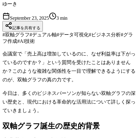
ゆーき
September 23, 2025
3
min
記事を共有する
#
双軸グラフ
#
デュアル軸
#
データ可視化
#
ビジネス分析
#
グラ
フ作成
#
AI技術
会議室で「売上高は増加しているのに、なぜ利益率は下がっ
ているのですか？」という質問を受けたことはありません
か？このような複雑な関係性を一目で理解できるようにする
のが、双軸グラフの真の力です。
今日は、多くのビジネスパーソンが知らない双軸グラフの深
い歴史と、現代における革命的な活用法について詳しく探っ
ていきましょう。
双軸グラフ誕生の歴史的背景