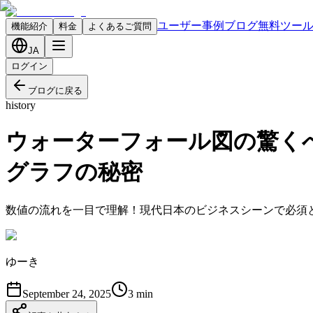
ユーザー事例
ブログ
無料ツー
機能紹介
料金
よくあるご質問
JA
ログイン
ブログに戻る
history
ウォーターフォール図の驚く
グラフの秘密
数値の流れを一目で理解！現代日本のビジネスシーンで必須
ゆーき
September 24, 2025
3
min