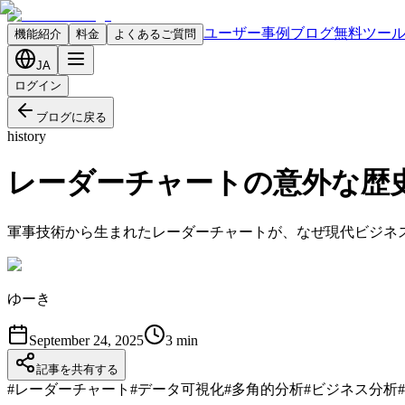
ユーザー事例
ブログ
無料ツー
機能紹介
料金
よくあるご質問
JA
ログイン
ブログに戻る
history
レーダーチャートの意外な歴
軍事技術から生まれたレーダーチャートが、なぜ現代ビジネ
ゆーき
September 24, 2025
3
min
記事を共有する
#
レーダーチャート
#
データ可視化
#
多角的分析
#
ビジネス分析
#